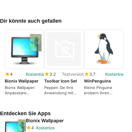
Dir könnte auch gefallen
4
Kostenlos
3.2
Testversion
3.7
Kostenlos
Bionix Wallpaper
Toolbar Icon Set
WinPenguins
Bionix Wallpaper:
Peppen Sie Ihre
Kleine Pinguine
Anpassbare
Anwendung mit
erobern Ihren
Hintergrundbilder für
fertigen Symbolen
Desktop
Windows
auf
Entdecken Sie Apps
Bionix Wallpaper
4
Kostenlos